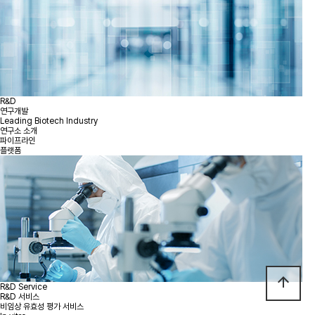
R&D
연구개발
Leading Biotech Industry
연구소 소개
파이프라인
플랫폼
arrow_upward
R&D Service
R&D 서비스
비임상 유효성 평가 서비스