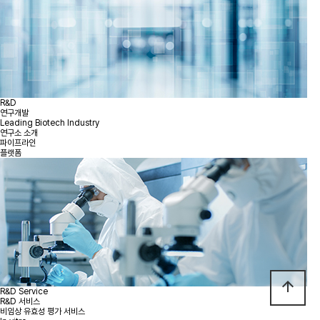
R&D
연구개발
Leading Biotech Industry
연구소 소개
파이프라인
플랫폼
arrow_upward
R&D Service
R&D 서비스
비임상 유효성 평가 서비스