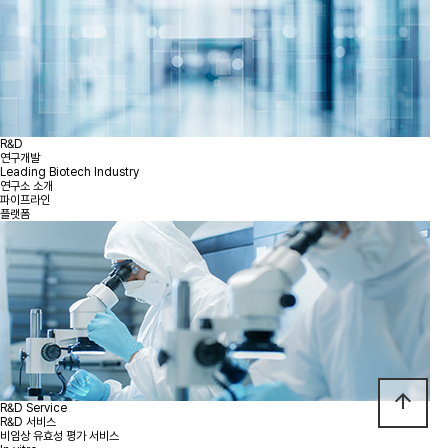
R&D
연구개발
Leading Biotech Industry
연구소 소개
파이프라인
플랫폼
arrow_upward
R&D Service
R&D 서비스
비임상 유효성 평가 서비스