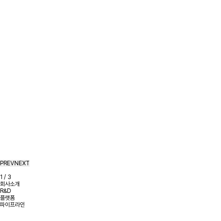
PREV
NEXT
1
/ 3
회사소개
R&D
플랫폼
파이프라인