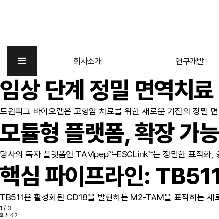
≡
회사소개
연구개발
임상 단계 정밀 면역치료
트윈피그 바이오랩은 고형암 치료를 위한 새로운 기전의 정밀 
모듈형 플랫폼, 확장 가
당사의 독자 플랫폼인 TAMpep™–ESCLink™는 정밀한 표적화,
핵심 파이프라인: TB51
TB511은 활성화된 CD18을 발현하는 M2-TAM을 표적하는
1
/ 3
회사소개