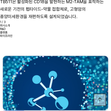
TB511은 활성화된 CD18을 발현하는 M2-TAM을 표적하는
새로운 기전의 펩타이드-약물 접합체로, 고형암의
종양미세환경을 재편하도록 설계되었습니다.
1
/ 3
회사소개
R&D
플랫폼
파이프라인
arrow_upward